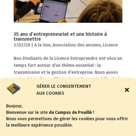
35 ans d’entrepreneuriat et une histoire à
transmettre
2/02/26
|
A la Une
,
Association des anciens
,
Licence
Nos étudiants de la Licence Entreprendre ont vécu un
temps fort autour d’un thème essentiel : la
transmission et la gestion d’entreprise. Nous avons
eu le plaisir d’accueillir Annie et Vincent Gabillard, de
GÉRER LE CONSENTEMENT
la Maison Gabillard, boulangers passionnés et
AUX COOKIES
entrepreneurs...
Bonjour,
Bienvenue sur le site
du Campus de Pouillé !
« Entrées précédentes
Entrées suivantes »
Nous vous permettons de gérer les cookies pour vous offrir
la meilleure expérience possible.